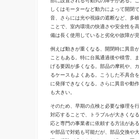
部に設置される可動式の障子がある。
しくはモーターなど動力によって開閉
音、さらには光や視線の遮断など、多
ことで、室内環境の快適さや安全性を
備は長く使用していると劣化や故障が
例えば動きが重くなる、開閉時に異音
こともある。特に台風通過後や積雪、
げる要因が多くなる。部品の摩耗や、
るケースもよくある。こうした不具合
に発揮できなくなる。さらに異音や動
も大きい。
そのため、早期の点検と必要な修理を
対応することで、トラブルが大きくな
応と専門の事業者に依頼する方法があ
や部品で対処も可能だが、部品交換や