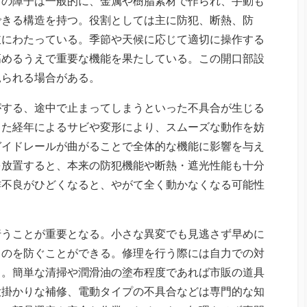
この障子は一般的に、金属や樹脂素材で作られ、手動も
できる構造を持つ。役割としては主に防犯、断熱、防
岐にわたっている。季節や天候に応じて適切に操作する
高めるうえで重要な機能を果たしている。この開口部設
見られる場合がある。
がする、途中で止まってしまうといった不具合が生じる
また経年によるサビや変形により、スムーズな動作を妨
ガイドレールが曲がることで全体的な機能に影響を与え
を放置すると、本来の防犯機能や断熱・遮光性能も十分
作不良がひどくなると、やがて全く動かなくなる可能性
行うことが重要となる。小さな異変でも見逃さず早めに
るのを防ぐことができる。修理を行う際には自力での対
る。簡単な清掃や潤滑油の塗布程度であれば市販の道具
大掛かりな補修、電動タイプの不具合などは専門的な知