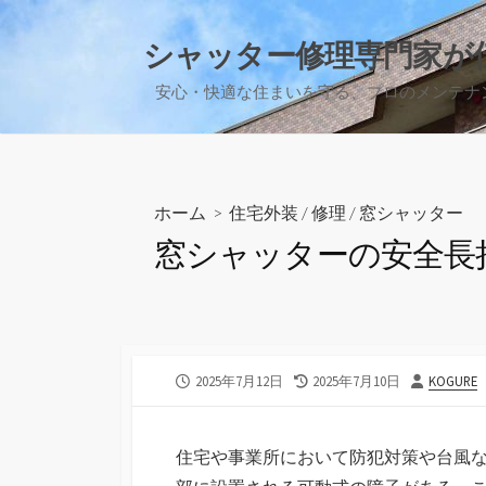
コ
ン
シャッター修理専門家が
テ
安心・快適な住まいを守る、プロのメンテナ
ン
ツ
へ
ス
キ
ホーム
>
住宅外装
/
修理
/
窓シャッター
ッ
窓シャッターの安全長
プ
公
最
投
2025年7月12日
2025年7月10日
KOGURE
開
終
稿
日
更
者
新
住宅や事業所において防犯対策や台風
日