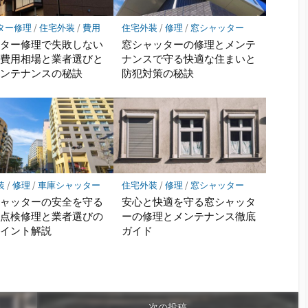
ター修理
/
住宅外装
/
費用
住宅外装
/
修理
/
窓シャッター
ッター修理で失敗しない
窓シャッターの修理とメンテ
の費用相場と業者選びと
ナンスで守る快適な住まいと
メンテナンスの秘訣
防犯対策の秘訣
装
/
修理
/
車庫シャッター
住宅外装
/
修理
/
窓シャッター
シャッターの安全を守る
安心と快適を守る窓シャッタ
の点検修理と業者選びの
ーの修理とメンテナンス徹底
ポイント解説
ガイド
次の投稿