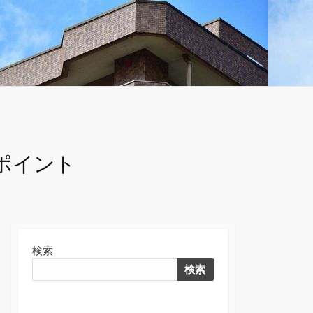
検
索
切
り
替
え
ポイント
検索
検索