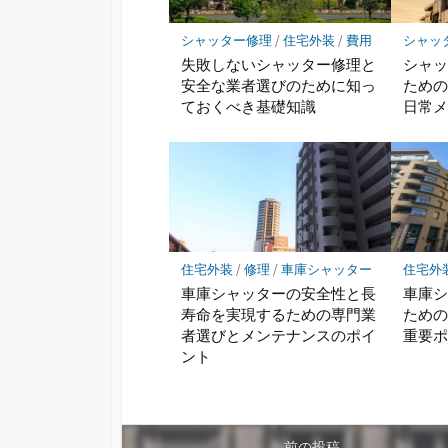
シャッター修理
/
住宅外装
/
費用
シャッ
失敗しないシャッター修理と
シャ
安全な業者選びのために知っ
ため
ておくべき基礎知識
日常
住宅外装
/
修理
/
車庫シャッター
住宅外
車庫シャッターの安全性と長
車庫
寿命を実現するための専門業
ため
者選びとメンテナンスのポイ
重要
ント
前の投稿