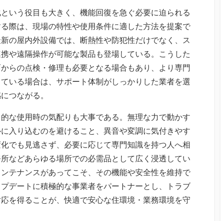
化という役目も大きく、機能回復を急ぐ必要に迫られる
する際は、現場の特性や使用条件に適した方法を提案で
最新の屋内外設備では、断熱性や防犯性だけでなく、ス
連携や遠隔操作が可能な製品も登場している。こうした
面からの点検・修理も必要となる場合もあり、より専門
している場合は、サポート体制がしっかりした業者を選
感につながる。
常的な使用時の気配りも大事である。無理な力で動かす
ルに入り込むのを避けること、異音や変調に気付きやす
変化でも見逃さず、必要に応じて専門知識を持つ人へ相
務所などあらゆる場所での必需品として広く浸透してい
メンテナンスがあってこそ、その機能や安全性を維持で
ップデートに積極的な事業者をパートナーとし、トラブ
対応を得ることが、快適で安心な住環境・業務環境を守