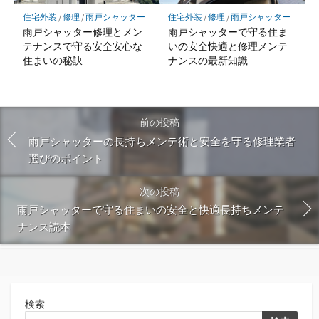
住宅外装
/
修理
/
雨戸シャッター
住宅外装
/
修理
/
雨戸シャッター
雨戸シャッター修理とメン
雨戸シャッターで守る住ま
テナンスで守る安全安心な
いの安全快適と修理メンテ
住まいの秘訣
ナンスの最新知識
前の投稿
雨戸シャッターの長持ちメンテ術と安全を守る修理業者
選びのポイント
次の投稿
雨戸シャッターで守る住まいの安全と快適長持ちメンテ
ナンス読本
検索