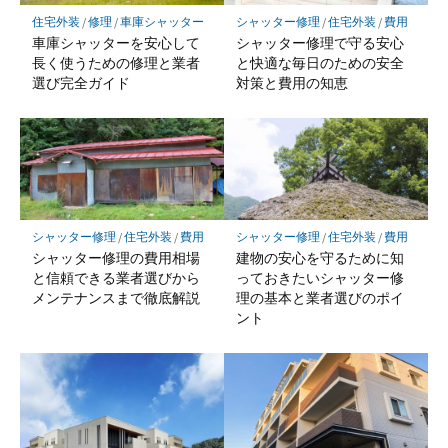
住宅外装
/
修理
/
車庫シャッター
シャッター修理
/
住宅外装
/
費用
車庫シャッターを安心して
シャッター修理で守る安心
長く使うための修理と業者
と快適な毎日のための安全
選び完全ガイド
対策と費用の知恵
シャッター修理
/
住宅外装
/
費用
シャッター修理
/
住宅外装
/
費用
シャッター修理の費用相場
建物の安心を守るために知
と信頼できる業者選びから
っておきたいシャッター修
メンテナンスまで徹底解説
理の基本と業者選びのポイ
ント