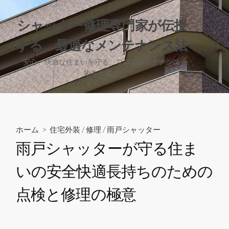
コ
ン
シャッター修理専門家が伝授
テ
する、最適なメンテナンス法
ン
検
ツ
索
安心・快適な住まいを守る、プロのメンテナンス
へ
切
術を伝授！
り
ス
替
キ
え
ッ
プ
ホーム
>
住宅外装
/
修理
/
雨戸シャッター
雨戸シャッターが守る住ま
いの安全快適長持ちのための
点検と修理の極意