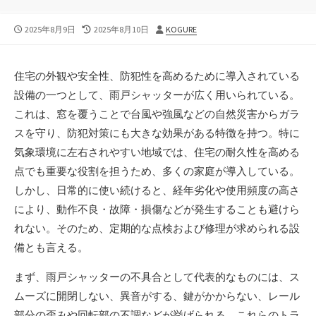
公
最
投
2025年8月9日
2025年8月10日
KOGURE
開
終
稿
日
更
者
新
住宅の外観や安全性、防犯性を高めるために導入されている
日
設備の一つとして、雨戸シャッターが広く用いられている。
これは、窓を覆うことで台風や強風などの自然災害からガラ
スを守り、防犯対策にも大きな効果がある特徴を持つ。特に
気象環境に左右されやすい地域では、住宅の耐久性を高める
点でも重要な役割を担うため、多くの家庭が導入している。
しかし、日常的に使い続けると、経年劣化や使用頻度の高さ
により、動作不良・故障・損傷などが発生することも避けら
れない。そのため、定期的な点検および修理が求められる設
備とも言える。
まず、雨戸シャッターの不具合として代表的なものには、ス
ムーズに開閉しない、異音がする、鍵がかからない、レール
部分の歪みや回転部の不調などが挙げられる。これらのトラ