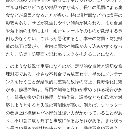
ブルは枠のサビつきや部品のすり減り、長年の風雨による腐
食などが原因となることが多い。特に沿岸部などでは塩害の
影響もあり、サビが発生しやすい傾向が見られる。また台風
や落下物の衝撃により、雨戸やレールそのものが変形する事
例も少なくない。これらが悪化すると、本来の防雨・防犯機
能の低下に繋がり、室内に雨水や強風が入り込みやすくなっ
たり、防災・防犯面で思わぬリスクを抱えることになる。
このような状況で重要になるのが、定期的な点検と適切な修
理対応である。小さな不具合でも放置せず、早めにメンテナ
ンスを行うことが結果的に重篤な故障の防止、長寿命化に繋
がる。修理の際は、専門の知識と技術が求められる場合が多
く、部品交換や分解修理、防錆作業、調整などを自己流で対
応しようとすると失敗の可能性が高い。例えば、シャッター
の巻き上げ機構やバネ部分は強い力がかかっていることがあ
り、不用意に取り外すと事故に至るおそれがある。また誤っ
た長さや厚みの部材を使ってしまうと、動作不良や不適合、