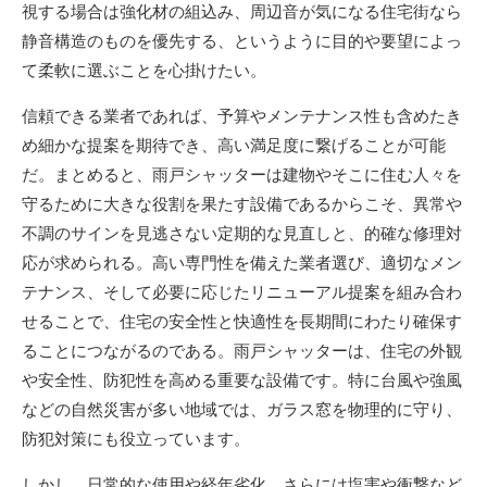
視する場合は強化材の組込み、周辺音が気になる住宅街なら
静音構造のものを優先する、というように目的や要望によっ
て柔軟に選ぶことを心掛けたい。
信頼できる業者であれば、予算やメンテナンス性も含めたき
め細かな提案を期待でき、高い満足度に繋げることが可能
だ。まとめると、雨戸シャッターは建物やそこに住む人々を
守るために大きな役割を果たす設備であるからこそ、異常や
不調のサインを見逃さない定期的な見直しと、的確な修理対
応が求められる。高い専門性を備えた業者選び、適切なメン
テナンス、そして必要に応じたリニューアル提案を組み合わ
せることで、住宅の安全性と快適性を長期間にわたり確保す
ることにつながるのである。雨戸シャッターは、住宅の外観
や安全性、防犯性を高める重要な設備です。特に台風や強風
などの自然災害が多い地域では、ガラス窓を物理的に守り、
防犯対策にも役立っています。
しかし、日常的な使用や経年劣化、さらには塩害や衝撃など