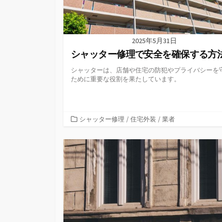
2025年5月31日
シャッター修理で安全を確保する方
シャッターは、店舗や住宅の防犯やプライバシーを
ために重要な役割を果たしています。
カ
シャッター修理
/
住宅外装
/
業者
テ
ゴ
リ
ー