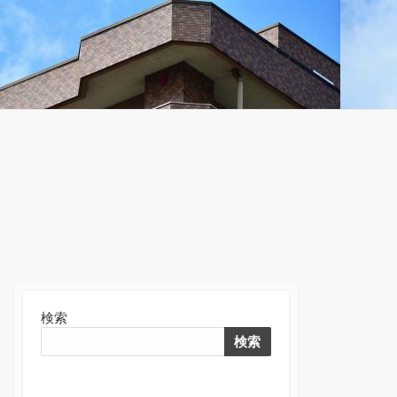
検
索
切
り
替
え
検索
検索