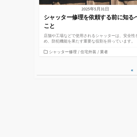
2025年5月31日
シャッター修理を依頼する前に知る
こと
店舗や工場などで使用されるシャッターは、安全性
め、防犯機能を果たす重要な役割を持っています。
カ
シャッター修理
/
住宅外装
/
業者
テ
ゴ
投
«
リ
ー
稿
の
ペ
ー
ジ