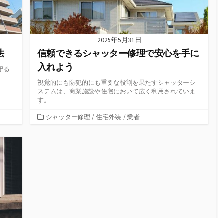
2025年5月31日
法
信頼できるシャッター修理で安心を手に
入れよう
守る
視覚的にも防犯的にも重要な役割を果たすシャッターシ
ステムは、商業施設や住宅において広く利用されていま
す。
カ
シャッター修理
/
住宅外装
/
業者
テ
ゴ
リ
ー