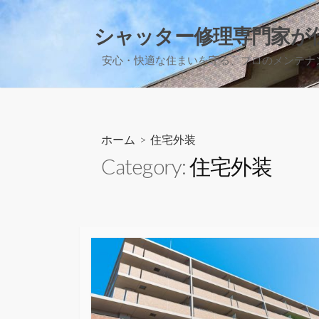
コ
ン
シャッター修理専門家が
テ
安心・快適な住まいを守る、プロのメンテナ
ン
ツ
へ
ス
キ
ホーム
> 住宅外装
ッ
Category:
住宅外装
プ