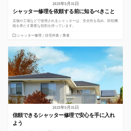
2025年5月31日
シャッター修理を依頼する前に知るべきこと
店舗や工場などで使用されるシャッターは、安全性を高め、防犯機
能を果たす重要な役割を持っています。
カ
シャッター修理
/
住宅外装
/
業者
テ
ゴ
リ
ー
2025年5月31日
信頼できるシャッター修理で安心を手に入れ
よう