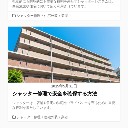
視覚的にも防犯的にも重要な役割を果たすシャッターシステムは、
商業施設や住宅において広く利用されています。
カ
シャッター修理
/
住宅外装
/
業者
テ
ゴ
リ
ー
2025年5月31日
シャッター修理で安全を確保する方法
シャッターは、店舗や住宅の防犯やプライバシーを守るために重要
な役割を果たしています。
カ
シャッター修理
/
住宅外装
/
業者
テ
ゴ