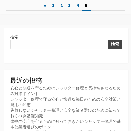
投
«
1
2
3
4
5
リ
ー
稿
の
ペ
検索
ー
検索
ジ
送
り
最近の投稿
安心と快適を守るためのシャッター修理と長持ちさせるため
の対策ポイント
シャッター修理で守る安心と快適な毎日のための安全対策と
費用の知恵
失敗しないシャッター修理と安全な業者選びのために知って
おくべき基礎知識
建物の安心を守るために知っておきたいシャッター修理の基
本と業者選びのポイント