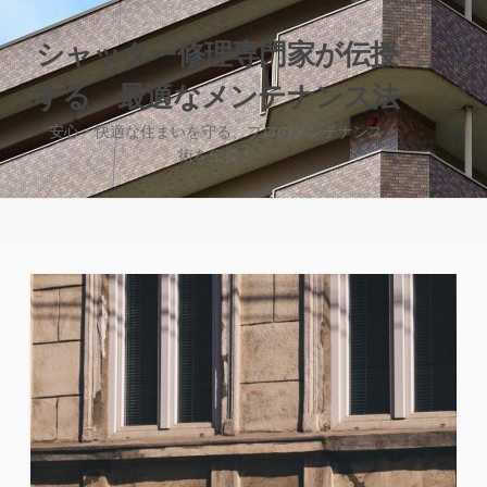
コ
ン
シャッター修理専門家が伝授
テ
する、最適なメンテナンス法
ン
検
ツ
索
安心・快適な住まいを守る、プロのメンテナンス
へ
切
術を伝授！
り
ス
替
キ
え
ッ
プ